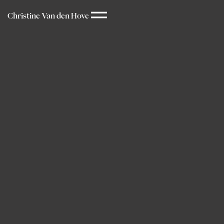
Christine Van den Hove
←
Colombe
Michel
Droben auf dem Kamm wehte ein heftiger Wind, der mir fast
das Hemd vom Leib riss. Ich wollte mich dort nicht lange
aufhalten, aber die Landschaft faszinierte mich, weshalb ich
auf einen Felsen kletterte, um alles noch besser sehen zu
können.